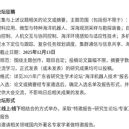
论坛征稿
征集与上述议题相关的论文或摘要，主题范围（包括但不限于）
材料应用、微型与特种海洋机器人、深海观测采样与勘探装备；
动控制、人机交互与协同控制、海洋环境感知与适应性技术；多
度水下定位与跟踪、复杂任务规划调度、集群通信与信息共享、
稿截止日期：
2025年12月13日
容规范：围绕主题创作，题目自定；投稿论文篇幅不限，摘要字数3
交流学习，正式发表（或未发表）的研究成果均可以投稿。
稿格式：详见2025年广东省研究生学术论坛“海洋机器人技术”报
投稿入选：论文或摘要经专家遴选后，确定入选名单及报告形式，
仅供大会交流，不影响日后相关成果的发表。
论坛形式
以
线上/线下
相结合的方式举办，采取“特邀报告+研究生论坛/专家
邀报告
将邀请相关领域国内外著名专家学者做特邀报告。