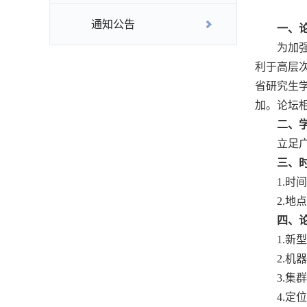
通知公告
一、
为加
利于高层
省研究生学
加。论坛
二、
立足
三、
1.时
2.地
四、
1.新
2.机
3.集
4.定