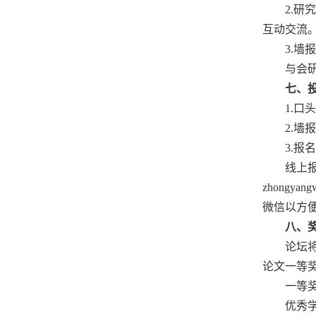
2.
互动交流
3.墙
与会
七、
1.口
2.墙
3.报
线上
zhongy
微信以方便
八、
论坛
论文一等
一等奖
优秀