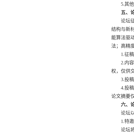
5.其他
五、
论坛
结构与新
能算法驱
法；高精
1.征
2.内
权，仅供
3.投
4.
论文摘要
六、
论坛
1.特
论坛