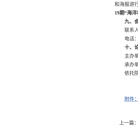
和海报进
19期“海
九、
联系
电话：1
十、
主办
承办
依托
附件：
上一篇