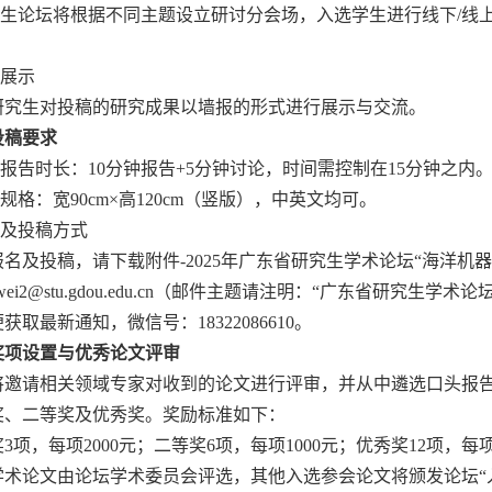
研究生论坛将根据不同主题设立研讨分会场，入选学生进行线下/线
。
报展示
研究生对投稿的研究成果以墙报的形式进行展示与交流。
投稿要求
头报告时长：10分钟报告+5分钟讨论，时间需控制在15分钟之内
报规格：宽90cm×高120cm（竖版），中英文均可。
名及投稿方式
报名及投稿，请下载附件-2025年广东省研究生学术论坛“海洋机
angwei2@stu.gdou.edu.cn（邮件主题请注明：“广东省研究
获取最新通知，微信号：18322086610。
奖项设置与优秀论文评审
将邀请相关领域专家对收到的论文进行评审，并从中遴选口头报
奖、二等奖及优秀奖。奖励标准如下：
3项，每项2000元；二等奖6项，每项1000元；优秀奖12项，每项
学术论文由论坛学术委员会评选，其他入选参会论文将颁发论坛“